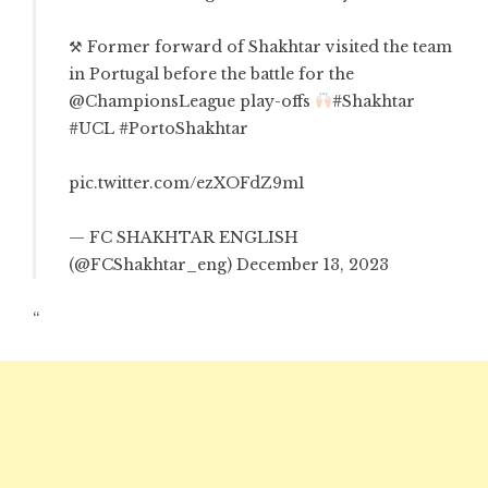
⚒ Former forward of Shakhtar visited the team
in Portugal before the battle for the
@ChampionsLeague
play-offs
#Shakhtar
#UCL
#PortoShakhtar
pic.twitter.com/ezXOFdZ9m1
— FC SHAKHTAR ENGLISH
(@FCShakhtar_eng)
December 13, 2023
“