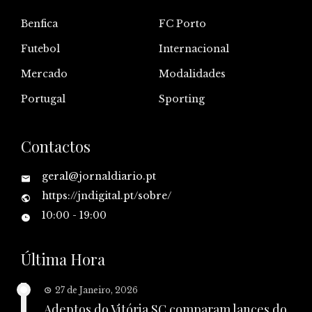
Benfica
FC Porto
Futebol
Internacional
Mercado
Modalidades
Portugal
Sporting
Contactos
geral@jornaldiario.pt
https://jndigital.pt/sobre/
10:00 - 19:00
Última Hora
27 de Janeiro, 2026
Adeptos do Vitória SC comparam lances do