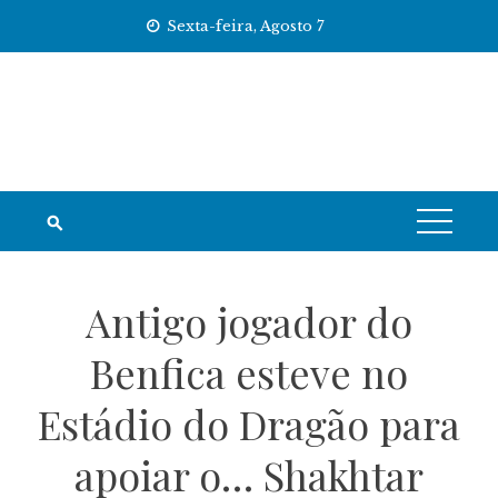
Skip
Sexta-feira, Agosto 7
to
content
Antigo jogador do
Benfica esteve no
Estádio do Dragão para
apoiar o… Shakhtar