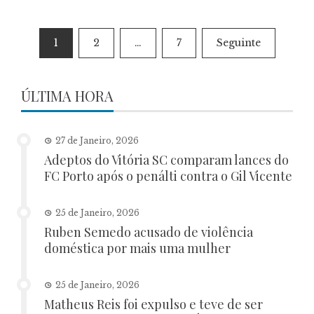
Paginação
1
2
…
7
Seguinte
dos
conteúdos
ÚLTIMA HORA
27 de Janeiro, 2026
Adeptos do Vitória SC comparam lances do
FC Porto após o penálti contra o Gil Vicente
25 de Janeiro, 2026
Ruben Semedo acusado de violência
doméstica por mais uma mulher
25 de Janeiro, 2026
Matheus Reis foi expulso e teve de ser