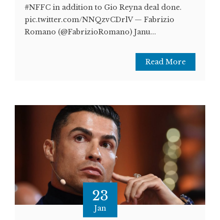
#NFFC in addition to Gio Reyna deal done.
pic.twitter.com/NNQzvCDrlV — Fabrizio
Romano (@FabrizioRomano) Janu...
Read More
23
Jan