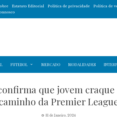
obre
Estatuto Editorial
Política de privacidade
Política de v
onnosco
L
FUTEBOL
MERCADO
MODALIDADES
INTER
onfirma que jovem craque 
caminho da Premier Leagu
31 de Janeiro, 2024