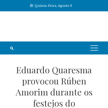
Skip
Quinta-feira, Agosto 6
to
content
Eduardo Quaresma
provocou Rúben
Amorim durante os
festejos do