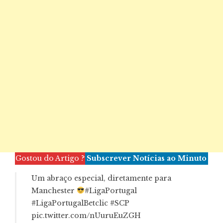
Gostou do Artigo ?
Subscrever Notícias ao Minuto
Um abraço especial, diretamente para
Manchester
#LigaPortugal
#LigaPortugalBetclic
#SCP
pic.twitter.com/nUuruEuZGH