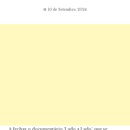
10 de Setembro, 2024
A fechar o documentário ‘Lado a Lado’, que se