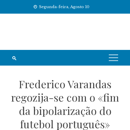
Skip
Segunda-feira, Agosto 10
to
content
Frederico Varandas
regozija-se com o «fim
da bipolarização do
futebol português»