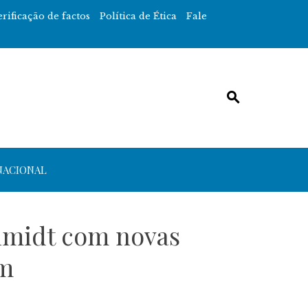
erificação de factos
Política de Ética
Fale
NACIONAL
chmidt com novas
am