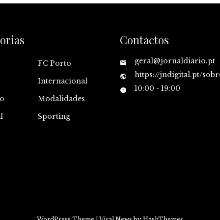
orias
Contactos
geral@jornaldiario.pt
FC Porto
https://jndigital.pt/sobr
Internacional
10:00 - 19:00
o
Modalidades
l
Sporting
WordPress Theme
|
Viral News
by HashThemes