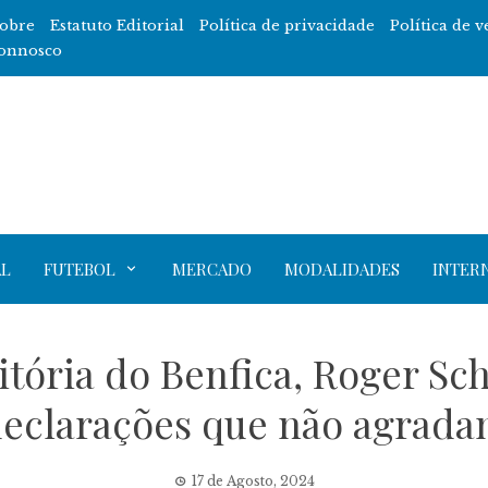
obre
Estatuto Editorial
Política de privacidade
Política de v
onnosco
L
FUTEBOL
MERCADO
MODALIDADES
INTER
itória do Benfica, Roger S
eclarações que não agrad
17 de Agosto, 2024